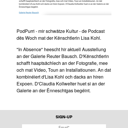
PodPurri - mir schwätze Kultur - de Podcast
dës Woch mat der Kënschtlerin Lisa Kohl.
"In Absence" heescht hir aktuell Ausstellung
an der Galerie Reuter Bausch. D'Kënschtlerin
schafft haaptsächlech an der Fotografie, mee
och mat Video, Toun an Installatiounen. An dat
kombinéiert d'Lisa Kohl och dacks an hiren
Expoen. D'Claudia Kollwelter huet si an der
Galerie an der Ënneschtgas begéint.
SIGN-UP