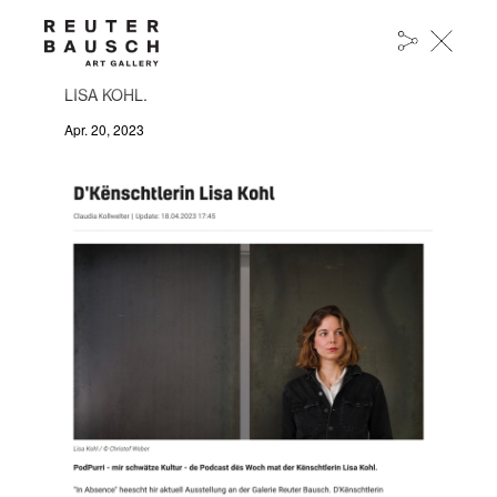
PODPURRI - MIR SCHWÄTZE KULTUR - DE
PODCAST DËS WOCH MAT DER KËNSCHTLERIN
LISA KOHL.
Apr. 20, 2023