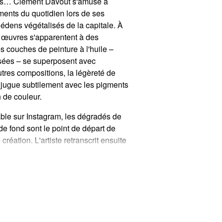
ges… Clément Davout s'amuse à
ments du quotidien lors de ses
édens végétalisés de la capitale. À
s œuvres s'apparentent à des
 couches de peinture à l'huile –
ées – se superposent avec
utres compositions, la légèreté de
njugue subtilement avec les pigments
 de couleur.
ble sur Instagram, les dégradés de
de fond sont le point de départ de
réation. L'artiste retranscrit ensuite
 monochromes à l'intérieur de la
ste qui compose chacun de ses
is dans l'idée de créer des peintures
 caresser en profondeur. J'ai donc
sage soit représenté d'une manière
t-il.