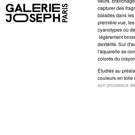
fleurs, brancha
capturer des frag
balades dans les 
première vue, le
cyanotypes où des
légèrement bross
dextérité. Sur d'a
l'aquarelle se co
colorés du crayon
Étudiés au préala
couleurs en toile 
son processus de c
ses photographies
fenêtre minimali
tableaux.
« J'ava
qui viennent nous
voulu que le pay
abstraite »
,appuie-