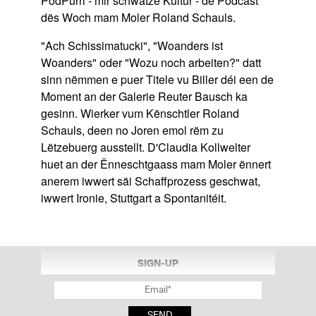
PodPurri - mir schwätze Kultur - de Podcast
dës Woch mam Moler Roland Schauls.
"Ach Schissimatucki", "Woanders ist
Woanders" oder "Wozu noch arbeiten?" datt
sinn nëmmen e puer Titele vu Biller déi een de
Moment an der Galerie Reuter Bausch ka
gesinn. Wierker vum Kënschtler Roland
Schauls, deen no Joren emol rëm zu
Lëtzebuerg ausstellt. D'Claudia Kollwelter
huet an der Ënneschtgaass mam Moler ënnert
anerem iwwert säi Schaffprozess geschwat,
iwwert Ironie, Stuttgart a Spontanitéit.
SIGN-UP
SEND