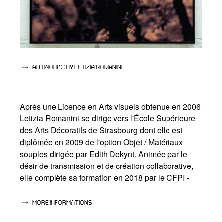
ARTWORKS BY LETIZIA ROMANINI
Après une Licence en Arts visuels obtenue en 2006
Letizia Romanini se dirige vers l'École Supérieure
des Arts Décoratifs de Strasbourg dont elle est
diplômée en 2009 de l'option Objet / Matériaux
souples dirigée par Edith Dekynt. Animée par le
désir de transmission et de création collaborative,
elle complète sa formation en 2018 par le CFPI -
Centre de formation des plasticiens intervenants à
la HEAR (Haute école des arts du Rhin,
MORE INFORMATIONS
Strasbourg).